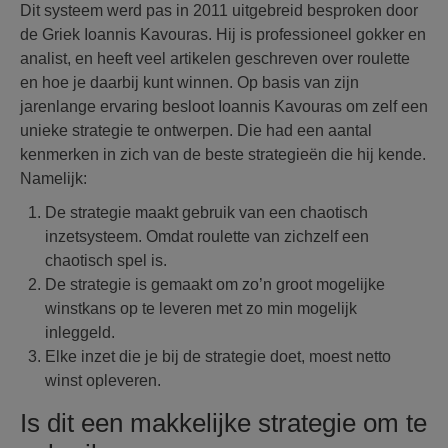
Dit systeem werd pas in 2011 uitgebreid besproken door
de Griek Ioannis Kavouras. Hij is professioneel gokker en
analist, en heeft veel artikelen geschreven over roulette
en hoe je daarbij kunt winnen. Op basis van zijn
jarenlange ervaring besloot Ioannis Kavouras om zelf een
unieke strategie te ontwerpen. Die had een aantal
kenmerken in zich van de beste strategieën die hij kende.
Namelijk:
De strategie maakt gebruik van een chaotisch
inzetsysteem. Omdat roulette van zichzelf een
chaotisch spel is.
De strategie is gemaakt om zo’n groot mogelijke
winstkans op te leveren met zo min mogelijk
inleggeld.
Elke inzet die je bij de strategie doet, moest netto
winst opleveren.
Is dit een makkelijke strategie om te