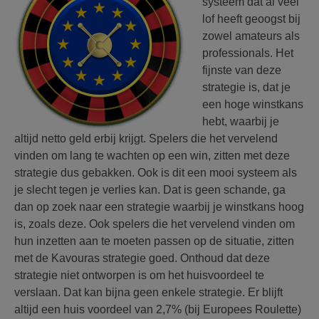
systeem dat al veel
lof heeft geoogst bij
zowel amateurs als
professionals. Het
fijnste van deze
strategie is, dat je
een hoge winstkans
hebt, waarbij je
altijd netto geld erbij krijgt. Spelers die het vervelend
vinden om lang te wachten op een win, zitten met deze
strategie dus gebakken. Ook is dit een mooi systeem als
je slecht tegen je verlies kan. Dat is geen schande, ga
dan op zoek naar een strategie waarbij je winstkans hoog
is, zoals deze. Ook spelers die het vervelend vinden om
hun inzetten aan te moeten passen op de situatie, zitten
met de Kavouras strategie goed. Onthoud dat deze
strategie niet ontworpen is om het huisvoordeel te
verslaan. Dat kan bijna geen enkele strategie. Er blijft
altijd een huis voordeel van 2,7% (bij Europees Roulette)