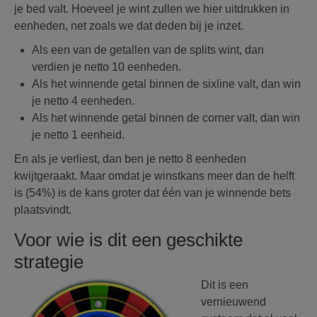
je bed valt. Hoeveel je wint zullen we hier uitdrukken in
eenheden, net zoals we dat deden bij je inzet.
Als een van de getallen van de splits wint, dan
verdien je netto 10 eenheden.
Als het winnende getal binnen de sixline valt, dan win
je netto 4 eenheden.
Als het winnende getal binnen de corner valt, dan win
je netto 1 eenheid.
En als je verliest, dan ben je netto 8 eenheden
kwijtgeraakt. Maar omdat je winstkans meer dan de helft
is (54%) is de kans groter dat één van je winnende bets
plaatsvindt.
Voor wie is dit een geschikte
strategie
Dit is een
vernieuwend