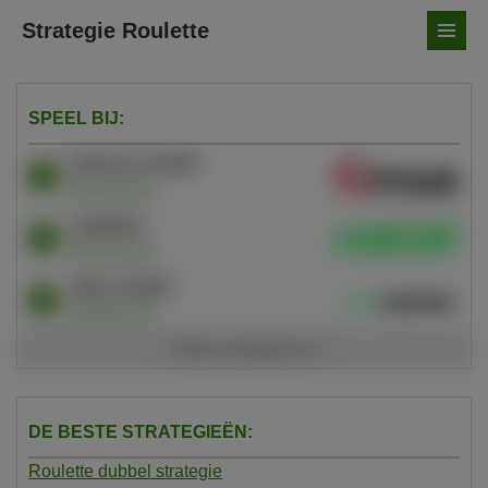
Strategie Roulette
SPEEL BIJ:
CIRCUS CASINO
1
Bezoek Nu
COMEON
2
Bezoek Nu
ONE CASINO
3
Bezoek Nu
Meer weergeven
DE BESTE STRATEGIEËN:
Roulette dubbel strategie