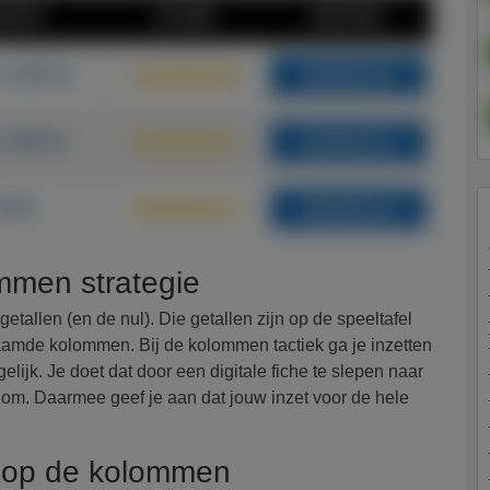
ONUS
SCORE
BEZOEK
+ 100 FS
BEZOEK NU
+ 200 FS
BEZOEK NU
€100
BEZOEK NU
ommen strategie
 getallen (en de nul). Die getallen zijn op de speeltafel
aamde kolommen. Bij de kolommen tactiek ga je inzetten
lijk. Je doet dat door een digitale fiche te slepen naar
lom. Daarmee geef je aan dat jouw inzet voor de hele
e op de kolommen