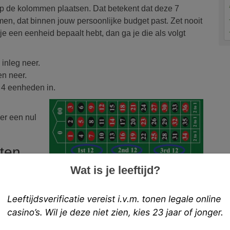
op de kolommen plaatsen. Dat betekent dat deze 7
en, dat binnen jouw persoonlijke budget past. Zet nooit
je een eenheid bepaalt hebt, dan ga je die als volgt
 inleg neer.
en neer.
t 4 eenheden in.
 er een nul
tten
Wat is je leeftijd?
 van je drie inzetten binnen. Je beheerst namelijk 36
lijd je netto 5 eenheden verlies. De volgende ronde
orbeeld ga je inzetten worden je inzetten dan, van links