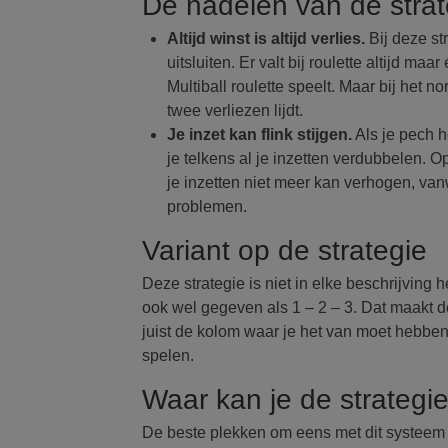
De nadelen van de strat
Altijd winst is altijd verlies.
Bij deze str
uitsluiten. Er valt bij roulette altijd ma
Multiball roulette speelt. Maar bij het n
twee verliezen lijdt.
Je inzet kan flink stijgen.
Als je pech h
je telkens al je inzetten verdubbelen. Op 
je inzetten niet meer kan verhogen, vanw
problemen.
Variant op de strategie
Deze strategie is niet in elke beschrijving
ook wel gegeven als 1 – 2 – 3. Dat maakt d
juist de kolom waar je het van moet hebben
spelen.
Waar kan je de strategie
De beste plekken om eens met dit systeem 